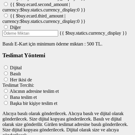
{{ $buy.ecard.second_amount |
currency:$buy.statics.currency_display:0 }}
{{ $buy.ecard.third_amount |
currency:$buy.statics.currency_display:0 }}
Diğer
{{ $buy.statics.currency_display }}
Basılı E-Kart için minimum ödeme miktarı : 500 TL.
Teslimat Yöntemi
Dijital
Basılı
Her ikisi de
Teslimat Tercihi:
Alıcının adresine teslim et
Bana teslim et
Başka bir kişiye teslim et
Alıcıya basılı olarak gönderilecek.
Alıcıya basılı ve dijital olarak
gönderilecek.
Size dijital kopyası gönderilecek.
Basılı ve dijital
olarak size gönderilir.
Girilen teslimat adresine basılı gönderilecek.
Size dijital kopyası gönderilecek.
Dijital olarak size ve alıcıya