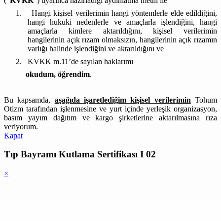
(“
KVKK
”) uyarınca hazırladığı aydınlatma metni ile
1.
Hangi kişisel verilerimin hangi yöntemlerle elde edildiğini,
hangi hukuki nedenlerle ve amaçlarla işlendiğini, hangi
amaçlarla kimlere aktarıldığını, kişisel verilerimin
hangilerinin açık rızam olmaksızın, hangilerinin açık rızamın
varlığı halinde işlendiğini ve aktarıldığını ve
2.
KVKK m.11’de sayılan haklarımı
okudum,
öğrendim
.
Bu kapsamda,
aşağıda işaretlediğim kişisel verilerimin
Tohum
Otizm tarafından işlenmesine ve yurt içinde yerleşik organizasyon,
basım yayım dağıtım ve kargo şirketlerine aktarılmasına rıza
veriyorum.
Kapat
Tıp Bayramı Kutlama Sertifikası I 02
×