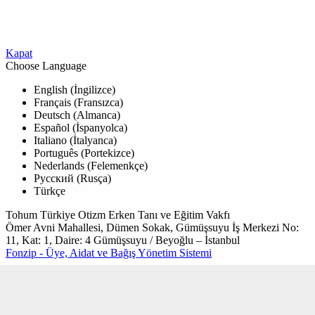
Kapat
Choose Language
English (İngilizce)
Français (Fransızca)
Deutsch (Almanca)
Español (İspanyolca)
Italiano (İtalyanca)
Português (Portekizce)
Nederlands (Felemenkçe)
Русский (Rusça)
Türkçe
Tohum Türkiye Otizm Erken Tanı ve Eğitim Vakfı
Ömer Avni Mahallesi, Dümen Sokak, Gümüşsuyu İş Merkezi No:
11, Kat: 1, Daire: 4 Gümüşsuyu / Beyoğlu – İstanbul
Fonzip - Üye, Aidat ve Bağış Yönetim Sistemi