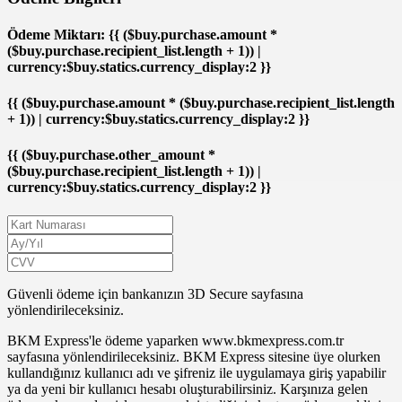
Ödeme Miktarı: {{ ($buy.purchase.amount *
($buy.purchase.recipient_list.length + 1)) |
currency:$buy.statics.currency_display:2 }}
{{ ($buy.purchase.amount * ($buy.purchase.recipient_list.length
+ 1)) | currency:$buy.statics.currency_display:2 }}
{{ ($buy.purchase.other_amount *
($buy.purchase.recipient_list.length + 1)) |
currency:$buy.statics.currency_display:2 }}
Güvenli ödeme için bankanızın 3D Secure sayfasına
yönlendirileceksiniz.
BKM Express'le ödeme yaparken www.bkmexpress.com.tr
sayfasına yönlendirileceksiniz. BKM Express sitesine üye olurken
kullandığınız kullanıcı adı ve şifreniz ile uygulamaya giriş yapabilir
ya da yeni bir kullanıcı hesabı oluşturabilirsiniz. Karşınıza gelen