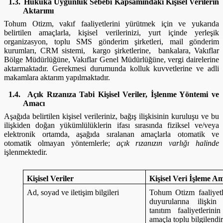
1.3.
Hukuka Uygunluk Sebebi Kapsamındaki Kişisel Verilerin
Aktarımı
Tohum Otizm, vakıf faaliyetlerini yürütmek için ve yukarıda
belirtilen amaçlarla, kişisel verilerinizi, yurt içinde yerleşik
organizasyon, toplu SMS gönderim şirketleri, mail gönderim
kurumları, CRM sistemi, kargo şirketlerine, bankalara, Vakıflar
Bölge Müdürlüğüne, Vakıflar Genel Müdürlüğüne, vergi dairelerine
aktarmaktadır. Gerekmesi durumunda kolluk kuvvetlerine ve adli
makamlara aktarım yapılmaktadır.
1.4.
Açık Rızanıza Tabi Kişisel Veriler, İşlenme Yöntemi ve
Amacı
Aşağıda belirtilen kişisel verileriniz, bağış ilişkisinin kuruluşu ve bu
ilişkiden doğan yükümlülüklerin ifası sırasında fiziksel ve/veya
elektronik ortamda, aşağıda sıralanan amaçlarla otomatik ve
otomatik olmayan yöntemlerle;
açık rızanızın varlığı halinde
işlenmektedir.
Kişisel Veriler
Kişisel Veri İşleme A
Ad, soyad ve iletişim bilgileri
Tohum Otizm faaliyetle
duyurularına ilişkin
tanıtım faaliyetlerin
amaçla toplu bilgilendi