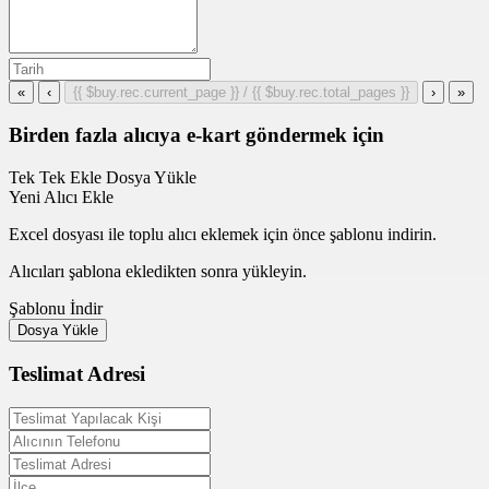
«
‹
{{ $buy.rec.current_page }} / {{ $buy.rec.total_pages }}
›
»
Birden fazla alıcıya e-kart göndermek için
Tek Tek Ekle
Dosya Yükle
Yeni Alıcı Ekle
Excel dosyası ile toplu alıcı eklemek için önce şablonu indirin.
Alıcıları şablona ekledikten sonra yükleyin.
Şablonu İndir
Dosya Yükle
Teslimat Adresi