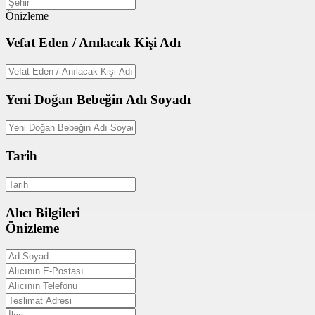
Önizleme
Vefat Eden / Anılacak Kişi Adı
Yeni Doğan Bebeğin Adı Soyadı
Tarih
Alıcı Bilgileri
Önizleme