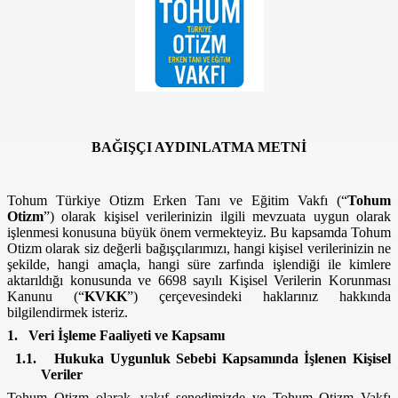
BAĞIŞÇI AYDINLATMA METNİ
Tohum Türkiye Otizm Erken Tanı ve Eğitim Vakfı (“
Tohum
Otizm
”) olarak kişisel verilerinizin ilgili mevzuata uygun olarak
işlenmesi konusuna büyük önem vermekteyiz. Bu kapsamda Tohum
Otizm olarak siz değerli bağışçılarımızı, hangi kişisel verilerinizin ne
şekilde, hangi amaçla, hangi süre zarfında işlendiği ile kimlere
aktarıldığı konusunda ve 6698 sayılı Kişisel Verilerin Korunması
Kanunu (“
KVKK
”) çerçevesindeki haklarınız hakkında
bilgilendirmek isteriz.
1.
Veri İşleme Faaliyeti ve Kapsamı
1.1.
Hukuka Uygunluk Sebebi Kapsamında İşlenen Kişisel
Veriler
Tohum Otizm olarak, vakıf senedimizde ve Tohum Otizm Vakfı