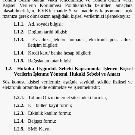
Kişisel Verilerin Korunması Politikamızda belirtilen amaçlara
ulaşabilmek için, KVKK madde 5 ve madde 6 kapsamında açık
rızanıza gerek olmaksızın aşağıdaki kişisel verilerinizi işlemekteyiz:
1.1.1.
Ad, soyadı bilgisi;
1.1.2.
Doğum tarihi bilgisi;
1.1.3.
Ev adresi, telefon numarası, elektronik posta adresi
iletişim bilgileri;
1.1.4.
Kredi kartı/ banka hesap bilgileri;
1.1.5.
Bağışlanan tutar bilgisi;
1.2.
Hukuka Uygunluk Sebebi Kapsamında İşlenen Kişisel
Verilerin İşlenme Yöntemi, Hukuki Sebebi ve Amacı
Söz konusu kişisel verileriniz, aşağıda sayıldığı şekilde fiziksel ve
elektronik ortamda elde edilmekte ve işlenmektedir:
1.2.1.
Tohum Otizm internet sitesindeki formlar;
1.2.2.
E – bülten kayıt formu;
1.2.3.
Etkinlik katılım formu;
1.2.4.
Bağışçı formu;
1.2.5.
SMS Kayıt;