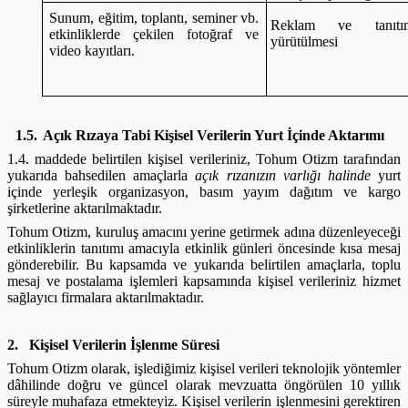
Sunum, eğitim, toplantı, seminer vb.
Reklam ve tanıtım 
etkinliklerde çekilen fotoğraf ve
yürütülmesi
video kayıtları.
1.5.
Açık Rızaya Tabi Kişisel Verilerin Yurt İçinde Aktarımı
1.4. maddede belirtilen kişisel verileriniz, Tohum Otizm tarafından
yukarıda bahsedilen amaçlarla
açık rızanızın varlığı halinde
yurt
içinde yerleşik organizasyon, basım yayım dağıtım ve kargo
şirketlerine aktarılmaktadır.
Tohum Otizm, kuruluş amacını yerine getirmek adına düzenleyeceği
etkinliklerin tanıtımı amacıyla etkinlik günleri öncesinde kısa mesaj
gönderebilir. Bu kapsamda ve yukarıda belirtilen amaçlarla, toplu
mesaj ve postalama işlemleri kapsamında kişisel verileriniz hizmet
sağlayıcı firmalara aktarılmaktadır.
2.
Kişisel Verilerin İşlenme Süresi
Tohum Otizm olarak,
işlediğimiz kişisel verileri teknolojik yöntemler
dâhilinde doğru ve güncel olarak mevzuatta öngörülen 10 yıllık
süreyle muhafaza etmekteyiz. Kişisel verilerin işlenmesini gerektiren