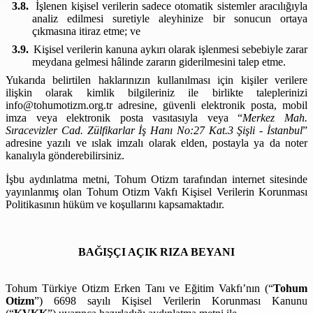
3.8.
İşlenen kişisel verilerin sadece otomatik sistemler aracılığıyla
analiz edilmesi suretiyle aleyhinize bir sonucun ortaya
çıkmasına itiraz etme; ve
3.9.
Kişisel verilerin kanuna aykırı olarak işlenmesi sebebiyle zarar
meydana gelmesi hâlinde zararın giderilmesini talep etme.
Yukarıda belirtilen haklarınızın kullanılması için kişiler verilere
ilişkin olarak kimlik bilgileriniz ile birlikte taleplerinizi
info@tohumotizm.org.tr
adresine, güvenli elektronik posta, mobil
imza veya elektronik posta vasıtasıyla veya “
Merkez Mah.
Sıracevizler Cad. Zülfikarlar İş Hanı No:27 Kat.3 Şişli - İstanbul
”
adresine yazılı ve ıslak imzalı olarak elden, postayla ya da noter
kanalıyla gönderebilirsiniz.
İşbu aydınlatma metni, Tohum Otizm tarafından internet sitesinde
yayınlanmış olan Tohum Otizm Vakfı Kişisel Verilerin Korunması
Politikasının hüküm ve koşullarını kapsamaktadır.
BAĞIŞÇI AÇIK RIZA BEYANI
Tohum Türkiye Otizm Erken Tanı ve Eğitim Vakfı’nın (“
Tohum
Otizm
”) 6698 sayılı Kişisel Verilerin Korunması Kanunu