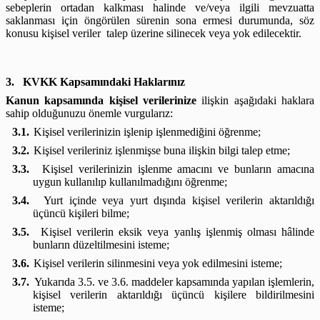
sebeplerin ortadan kalkması halinde ve/veya ilgili mevzuatta
saklanması için öngörülen sürenin sona ermesi durumunda, söz
konusu kişisel veriler talep üzerine silinecek veya yok edilecektir.
3.
KVKK Kapsamındaki Haklarınız
Kanun kapsamında kişisel verilerinize
ilişkin aşağıdaki haklara
sahip olduğunuzu önemle vurgularız:
3.1.
Kişisel verilerinizin işlenip işlenmediğini öğrenme;
3.2.
Kişisel verileriniz işlenmişse buna ilişkin bilgi talep etme;
3.3.
Kişisel verilerinizin işlenme amacını ve bunların amacına
uygun kullanılıp kullanılmadığını öğrenme;
3.4.
Yurt içinde veya yurt dışında kişisel verilerin aktarıldığı
üçüncü kişileri bilme;
3.5.
Kişisel verilerin eksik veya yanlış işlenmiş olması hâlinde
bunların düzeltilmesini isteme;
3.6.
Kişisel verilerin silinmesini veya yok edilmesini isteme;
3.7.
Yukarıda 3.5. ve 3.6. maddeler kapsamında yapılan işlemlerin,
kişisel verilerin aktarıldığı üçüncü kişilere bildirilmesini
isteme;