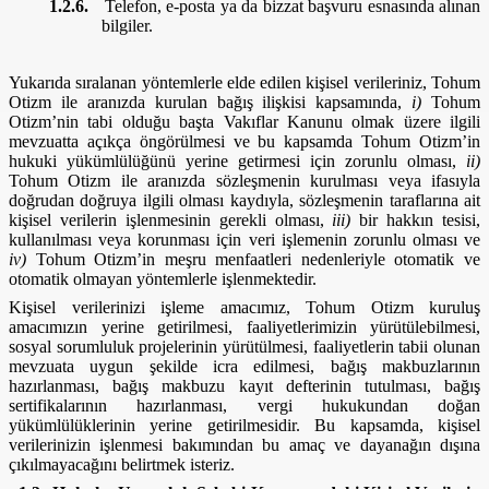
1.2.6.
Telefon, e-posta ya da bizzat başvuru esnasında alınan
bilgiler.
Yukarıda sıralanan yöntemlerle elde edilen kişisel verileriniz, Tohum
Otizm ile aranızda kurulan bağış ilişkisi kapsamında,
i)
Tohum
Otizm’nin tabi olduğu başta Vakıflar Kanunu olmak üzere ilgili
mevzuatta açıkça öngörülmesi ve bu kapsamda Tohum Otizm’in
hukuki yükümlülüğünü yerine getirmesi için zorunlu olması,
ii)
Tohum Otizm ile aranızda sözleşmenin kurulması veya ifasıyla
doğrudan doğruya ilgili olması kaydıyla, sözleşmenin taraflarına ait
kişisel verilerin işlenmesinin gerekli olması,
iii)
bir hakkın tesisi,
kullanılması veya korunması için veri işlemenin zorunlu olması ve
iv)
Tohum Otizm’in meşru menfaatleri nedenleriyle otomatik ve
otomatik olmayan yöntemlerle işlenmektedir.
Kişisel verilerinizi işleme amacımız, Tohum Otizm kuruluş
amacımızın yerine getirilmesi, faaliyetlerimizin yürütülebilmesi,
sosyal sorumluluk projelerinin yürütülmesi, faaliyetlerin tabii olunan
mevzuata uygun şekilde icra edilmesi, bağış makbuzlarının
hazırlanması, bağış makbuzu kayıt defterinin tutulması, bağış
sertifikalarının hazırlanması, vergi hukukundan doğan
yükümlülüklerinin yerine getirilmesidir. Bu kapsamda, kişisel
verilerinizin işlenmesi bakımından bu amaç ve dayanağın dışına
çıkılmayacağını belirtmek isteriz.