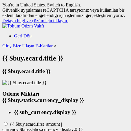
You're in United States.
Switch to English
.
Güvenlik uygulaması reCAPTCHA tarayıcınız veya kullanılan bir
eklenti tarafından engellendiği için işleminizi gerçekleştiremiyoruz.
Detaylı bilgi ve çözüm için tıklayın.
Geri Dön
Giriş
Bize Ulaşın
E-Kartlar
×
{{ $buy.ecard.title }}
{{ $buy.ecard.title }}
Ödeme Miktarı
{{ $buy.statics.currency_display }}
{{ sub_currency.display }}
{{ $buy.ecard.first_amount |
currency:$buy.statics.currency_display:0 }}