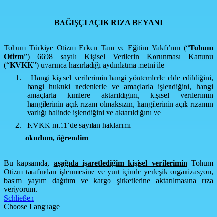
BAĞIŞÇI AÇIK RIZA BEYANI
Tohum Türkiye Otizm Erken Tanı ve Eğitim Vakfı’nın (“
Tohum
Otizm
”) 6698 sayılı Kişisel Verilerin Korunması Kanunu
(“
KVKK
”) uyarınca hazırladığı aydınlatma metni ile
1.
Hangi kişisel verilerimin hangi yöntemlerle elde edildiğini,
hangi hukuki nedenlerle ve amaçlarla işlendiğini, hangi
amaçlarla kimlere aktarıldığını, kişisel verilerimin
hangilerinin açık rızam olmaksızın, hangilerinin açık rızamın
varlığı halinde işlendiğini ve aktarıldığını ve
2.
KVKK m.11’de sayılan haklarımı
okudum,
öğrendim
.
Bu kapsamda,
aşağıda işaretlediğim kişisel verilerimin
Tohum
Otizm tarafından işlenmesine ve yurt içinde yerleşik organizasyon,
basım yayım dağıtım ve kargo şirketlerine aktarılmasına rıza
veriyorum.
Schließen
Choose Language