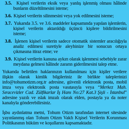
3.5.
Kişisel verilerin eksik veya yanlış işlenmiş olması hâlinde
bunların düzeltilmesini isteme;
3.6.
Kişisel verilerin silinmesini veya yok edilmesini isteme;
3.7.
Yukarıda 3.5. ve 3.6. maddeler kapsamında yapılan işlemlerin,
kişisel verilerin aktarıldığı üçüncü kişilere bildirilmesini
isteme;
3.8.
İşlenen kişisel verilerin sadece otomatik sistemler aracılığıyla
analiz edilmesi suretiyle aleyhinize bir sonucun ortaya
çıkmasına itiraz etme; ve
3.9.
Kişisel verilerin kanuna aykırı olarak işlenmesi sebebiyle zarar
meydana gelmesi hâlinde zararın giderilmesini talep etme.
Yukarıda belirtilen haklarınızın kullanılması için kişiler verilere
ilişkin olarak kimlik bilgileriniz ile birlikte taleplerinizi
info@tohumotizm.org.tr
adresine, güvenli elektronik posta, mobil
imza veya elektronik posta vasıtasıyla veya “
Merkez Mah.
Sıracevizler Cad. Zülfikarlar İş Hanı No:27 Kat.3 Şişli - İstanbul
”
adresine yazılı ve ıslak imzalı olarak elden, postayla ya da noter
kanalıyla gönderebilirsiniz.
İşbu aydınlatma metni, Tohum Otizm tarafından internet sitesinde
yayınlanmış olan Tohum Otizm Vakfı Kişisel Verilerin Korunması
Politikasının hüküm ve koşullarını kapsamaktadır.