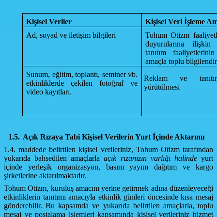
Kişisel Veriler
Kişisel Veri İşleme A
Ad, soyad ve iletişim bilgileri
Tohum Otizm faaliyetle
duyurularına ilişkin
tanıtım faaliyetlerin
amaçla toplu bilgilendi
Sunum, eğitim, toplantı, seminer vb.
Reklam ve tanıtım 
etkinliklerde çekilen fotoğraf ve
yürütülmesi
video kayıtları.
1.5.
Açık Rızaya Tabi Kişisel Verilerin Yurt İçinde Aktarımı
1.4. maddede belirtilen kişisel verileriniz, Tohum Otizm tarafından
yukarıda bahsedilen amaçlarla
açık rızanızın varlığı halinde
yurt
içinde yerleşik organizasyon, basım yayım dağıtım ve kargo
şirketlerine aktarılmaktadır.
Tohum Otizm, kuruluş amacını yerine getirmek adına düzenleyeceği
etkinliklerin tanıtımı amacıyla etkinlik günleri öncesinde kısa mesaj
gönderebilir. Bu kapsamda ve yukarıda belirtilen amaçlarla, toplu
mesaj ve postalama işlemleri kapsamında kişisel verileriniz hizmet