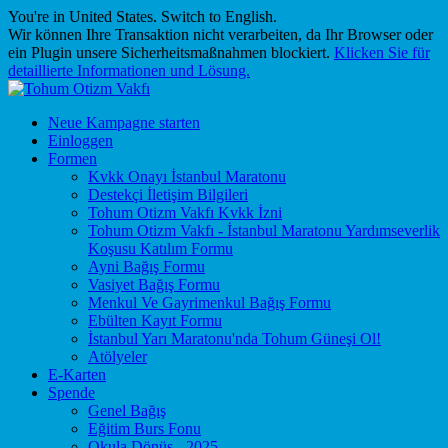
You're in United States.
Switch to English
.
Wir können Ihre Transaktion nicht verarbeiten, da Ihr Browser oder
ein Plugin unsere Sicherheitsmaßnahmen blockiert.
Klicken Sie für
detaillierte Informationen und Lösung.
Neue Kampagne starten
Einloggen
Formen
Kvkk Onayı İstanbul Maratonu
Destekçi İletişim Bilgileri
Tohum Otizm Vakfı Kvkk İzni
Tohum Otizm Vakfı - İstanbul Maratonu Yardımseverlik
Koşusu Katılım Formu
Ayni Bağış Formu
Vasiyet Bağış Formu
Menkul Ve Gayrimenkul Bağış Formu
Ebülten Kayıt Formu
İstanbul Yarı Maratonu'nda Tohum Güneşi Ol!
Atölyeler
E-Karten
Spende
Genel Bağış
Eğitim Burs Fonu
Okula Dönüş - 2025