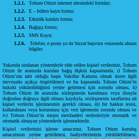
1.2.1.
Tohum Otizm internet sitesindeki formlar;
1.2.2.
E – bülten kayıt formu;
1.2.3.
Etkinlik katılım formu;
1.2.4.
Bağışçı formu;
1.2.5.
SMS Kayıt;
1.2.6.
Telefon, e-posta ya da bizzat başvuru esnasında alınan
bilgiler.
Yukarıda sıralanan yöntemlerle elde edilen kişisel verileriniz, Tohum
Otizm ile aranızda kurulan bağış ilişkisi kapsamında,
i)
Tohum
Otizm’nin tabi olduğu başta Vakıflar Kanunu olmak üzere ilgili
mevzuatta açıkça öngörülmesi ve bu kapsamda Tohum Otizm’in
hukuki yükümlülüğünü yerine getirmesi için zorunlu olması,
ii)
Tohum Otizm ile aranızda sözleşmenin kurulması veya ifasıyla
doğrudan doğruya ilgili olması kaydıyla, sözleşmenin taraflarına ait
kişisel verilerin işlenmesinin gerekli olması,
iii)
bir hakkın tesisi,
kullanılması veya korunması için veri işlemenin zorunlu olması ve
iv)
Tohum Otizm’in meşru menfaatleri nedenleriyle otomatik ve
otomatik olmayan yöntemlerle işlenmektedir.
Kişisel verilerinizi işleme amacımız, Tohum Otizm kuruluş
amacımızın yerine getirilmesi, faaliyetlerimizin yürütülebilmesi,