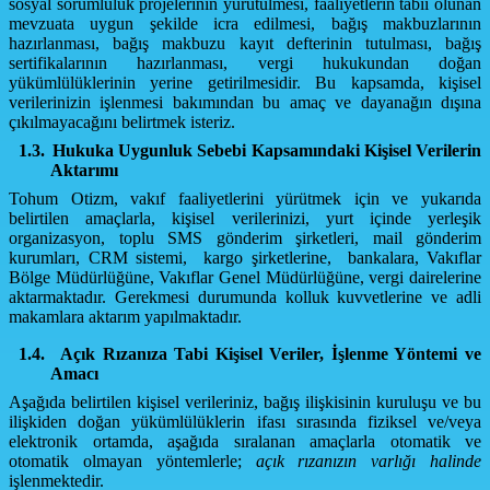
sosyal sorumluluk projelerinin yürütülmesi, faaliyetlerin tabii olunan
mevzuata uygun şekilde icra edilmesi, bağış makbuzlarının
hazırlanması, bağış makbuzu kayıt defterinin tutulması, bağış
sertifikalarının hazırlanması, vergi hukukundan doğan
yükümlülüklerinin yerine getirilmesidir. Bu kapsamda, kişisel
verilerinizin işlenmesi bakımından bu amaç ve dayanağın dışına
çıkılmayacağını belirtmek isteriz.
1.3.
Hukuka Uygunluk Sebebi Kapsamındaki Kişisel Verilerin
Aktarımı
Tohum Otizm, vakıf faaliyetlerini yürütmek için ve yukarıda
belirtilen amaçlarla, kişisel verilerinizi, yurt içinde yerleşik
organizasyon, toplu SMS gönderim şirketleri, mail gönderim
kurumları, CRM sistemi, kargo şirketlerine, bankalara, Vakıflar
Bölge Müdürlüğüne, Vakıflar Genel Müdürlüğüne, vergi dairelerine
aktarmaktadır. Gerekmesi durumunda kolluk kuvvetlerine ve adli
makamlara aktarım yapılmaktadır.
1.4.
Açık Rızanıza Tabi Kişisel Veriler, İşlenme Yöntemi ve
Amacı
Aşağıda belirtilen kişisel verileriniz, bağış ilişkisinin kuruluşu ve bu
ilişkiden doğan yükümlülüklerin ifası sırasında fiziksel ve/veya
elektronik ortamda, aşağıda sıralanan amaçlarla otomatik ve
otomatik olmayan yöntemlerle;
açık rızanızın varlığı halinde
işlenmektedir.