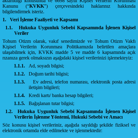
aktarıldığı konusunda ve 6698 sayılı Kişisel Verilerin Korunması
Kanunu (“
KVKK
”) çerçevesindeki haklarınız hakkında
bilgilendirmek isteriz.
1.
Veri İşleme Faaliyeti ve Kapsamı
1.1.
Hukuka Uygunluk Sebebi Kapsamında İşlenen Kişisel
Veriler
Tohum Otizm olarak, vakıf senedimizde ve Tohum Otizm Vakfı
Kişisel Verilerin Korunması Politikamızda belirtilen amaçlara
ulaşabilmek için, KVKK madde 5 ve madde 6 kapsamında açık
rızanıza gerek olmaksızın aşağıdaki kişisel verilerinizi işlemekteyiz:
1.1.1.
Ad, soyadı bilgisi;
1.1.2.
Doğum tarihi bilgisi;
1.1.3.
Ev adresi, telefon numarası, elektronik posta adresi
iletişim bilgileri;
1.1.4.
Kredi kartı/ banka hesap bilgileri;
1.1.5.
Bağışlanan tutar bilgisi;
1.2.
Hukuka Uygunluk Sebebi Kapsamında İşlenen Kişisel
Verilerin İşlenme Yöntemi, Hukuki Sebebi ve Amacı
Söz konusu kişisel verileriniz, aşağıda sayıldığı şekilde fiziksel ve
elektronik ortamda elde edilmekte ve işlenmektedir: