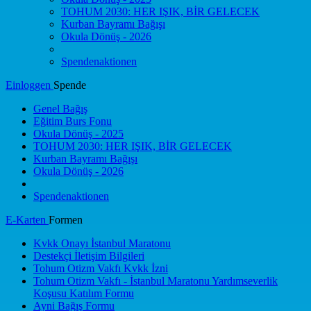
TOHUM 2030: HER IŞIK, BİR GELECEK
Kurban Bayramı Bağışı
Okula Dönüş - 2026
Spendenaktionen
Einloggen
Spende
Genel Bağış
Eğitim Burs Fonu
Okula Dönüş - 2025
TOHUM 2030: HER IŞIK, BİR GELECEK
Kurban Bayramı Bağışı
Okula Dönüş - 2026
Spendenaktionen
E-Karten
Formen
Kvkk Onayı İstanbul Maratonu
Destekçi İletişim Bilgileri
Tohum Otizm Vakfı Kvkk İzni
Tohum Otizm Vakfı - İstanbul Maratonu Yardımseverlik
Koşusu Katılım Formu
Ayni Bağış Formu