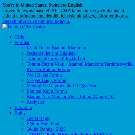
You're in United States.
Switch to English
.
Güvenlik uygulaması reCAPTCHA tarayıcınız veya kullanılan bir
eklenti tarafından engellendiği için işleminizi gerçekleştiremiyoruz.
Detaylı bilgi ve çözüm için tıklayın.
Giriş
Formlar
Kvkk Onayı İstanbul Maratonu
Destekçi İletişim Bilgileri
Tohum Otizm Vakfı Kvkk İzni
Tohum Otizm Vakfı - İstanbul Maratonu Yardımseverlik
Koşusu Katılım Formu
Ayni Bağış Formu
Vasiyet Bağış Formu
Menkul Ve Gayrimenkul Bağış Formu
Ebülten Kayıt Formu
İstanbul Yarı Maratonu'nda Tohum Güneşi Ol!
Atölyeler
E-Kartlar
Bağış
Genel Bağış
Eğitim Burs Fonu
Okula Dönüş - 2025
TOHUM 2030: HER IŞIK, BİR GELECEK