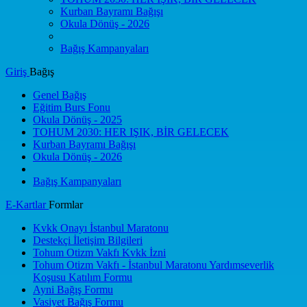
Kurban Bayramı Bağışı
Okula Dönüş - 2026
Bağış Kampanyaları
Giriş
Bağış
Genel Bağış
Eğitim Burs Fonu
Okula Dönüş - 2025
TOHUM 2030: HER IŞIK, BİR GELECEK
Kurban Bayramı Bağışı
Okula Dönüş - 2026
Bağış Kampanyaları
E-Kartlar
Formlar
Kvkk Onayı İstanbul Maratonu
Destekçi İletişim Bilgileri
Tohum Otizm Vakfı Kvkk İzni
Tohum Otizm Vakfı - İstanbul Maratonu Yardımseverlik
Koşusu Katılım Formu
Ayni Bağış Formu
Vasiyet Bağış Formu