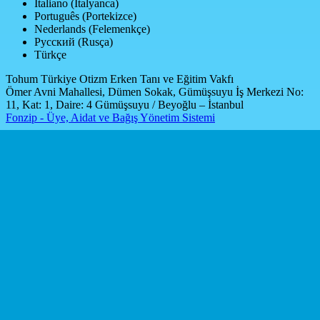
Italiano (İtalyanca)
Português (Portekizce)
Nederlands (Felemenkçe)
Русский (Rusça)
Türkçe
Tohum Türkiye Otizm Erken Tanı ve Eğitim Vakfı
Ömer Avni Mahallesi, Dümen Sokak, Gümüşsuyu İş Merkezi No:
11, Kat: 1, Daire: 4 Gümüşsuyu / Beyoğlu – İstanbul
Fonzip - Üye, Aidat ve Bağış Yönetim Sistemi