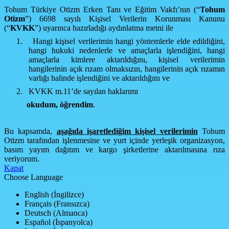
Tohum Türkiye Otizm Erken Tanı ve Eğitim Vakfı’nın (“
Tohum
Otizm
”) 6698 sayılı Kişisel Verilerin Korunması Kanunu
(“
KVKK
”) uyarınca hazırladığı aydınlatma metni ile
1.
Hangi kişisel verilerimin hangi yöntemlerle elde edildiğini,
hangi hukuki nedenlerle ve amaçlarla işlendiğini, hangi
amaçlarla kimlere aktarıldığını, kişisel verilerimin
hangilerinin açık rızam olmaksızın, hangilerinin açık rızamın
varlığı halinde işlendiğini ve aktarıldığını ve
2.
KVKK m.11’de sayılan haklarımı
okudum,
öğrendim
.
Bu kapsamda,
aşağıda işaretlediğim kişisel verilerimin
Tohum
Otizm tarafından işlenmesine ve yurt içinde yerleşik organizasyon,
basım yayım dağıtım ve kargo şirketlerine aktarılmasına rıza
veriyorum.
Kapat
Choose Language
English (İngilizce)
Français (Fransızca)
Deutsch (Almanca)
Español (İspanyolca)