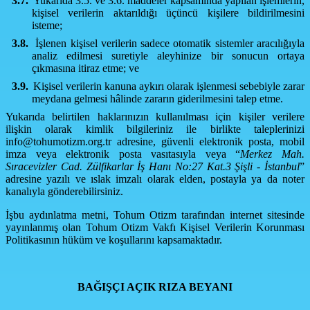
3.7.
Yukarıda 3.5. ve 3.6. maddeler kapsamında yapılan işlemlerin,
kişisel verilerin aktarıldığı üçüncü kişilere bildirilmesini
isteme;
3.8.
İşlenen kişisel verilerin sadece otomatik sistemler aracılığıyla
analiz edilmesi suretiyle aleyhinize bir sonucun ortaya
çıkmasına itiraz etme; ve
3.9.
Kişisel verilerin kanuna aykırı olarak işlenmesi sebebiyle zarar
meydana gelmesi hâlinde zararın giderilmesini talep etme.
Yukarıda belirtilen haklarınızın kullanılması için kişiler verilere
ilişkin olarak kimlik bilgileriniz ile birlikte taleplerinizi
info@tohumotizm.org.tr
adresine, güvenli elektronik posta, mobil
imza veya elektronik posta vasıtasıyla veya “
Merkez Mah.
Sıracevizler Cad. Zülfikarlar İş Hanı No:27 Kat.3 Şişli - İstanbul
”
adresine yazılı ve ıslak imzalı olarak elden, postayla ya da noter
kanalıyla gönderebilirsiniz.
İşbu aydınlatma metni, Tohum Otizm tarafından internet sitesinde
yayınlanmış olan Tohum Otizm Vakfı Kişisel Verilerin Korunması
Politikasının hüküm ve koşullarını kapsamaktadır.
BAĞIŞÇI AÇIK RIZA BEYANI