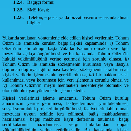
1.2.4.
Bağışçı formu;
1.2.5.
SMS Kayıt;
1.2.6.
Telefon, e-posta ya da bizzat başvuru esnasında alınan
bilgiler.
Yukarıda sıralanan yöntemlerle elde edilen kişisel verileriniz, Tohum
Otizm ile aranızda kurulan bağış ilişkisi kapsamında,
i)
Tohum
Otizm’nin tabi olduğu başta Vakıflar Kanunu olmak üzere ilgili
mevzuatta açıkça öngörülmesi ve bu kapsamda Tohum Otizm’in
hukuki yükümlülüğünü yerine getirmesi için zorunlu olması,
ii)
Tohum Otizm ile aranızda sözleşmenin kurulması veya ifasıyla
doğrudan doğruya ilgili olması kaydıyla, sözleşmenin taraflarına ait
kişisel verilerin işlenmesinin gerekli olması,
iii)
bir hakkın tesisi,
kullanılması veya korunması için veri işlemenin zorunlu olması ve
iv)
Tohum Otizm’in meşru menfaatleri nedenleriyle otomatik ve
otomatik olmayan yöntemlerle işlenmektedir.
Kişisel verilerinizi işleme amacımız, Tohum Otizm kuruluş
amacımızın yerine getirilmesi, faaliyetlerimizin yürütülebilmesi,
sosyal sorumluluk projelerinin yürütülmesi, faaliyetlerin tabii olunan
mevzuata uygun şekilde icra edilmesi, bağış makbuzlarının
hazırlanması, bağış makbuzu kayıt defterinin tutulması, bağış
sertifikalarının hazırlanması, vergi hukukundan doğan
yükümlülüklerinin yerine getirilmesidir. Bu kapsamda, kişisel