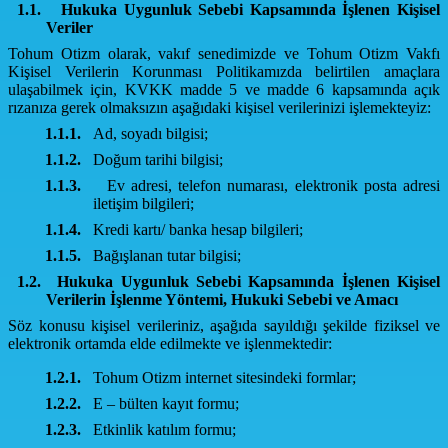
1.1.
Hukuka Uygunluk Sebebi Kapsamında İşlenen Kişisel
Veriler
Tohum Otizm olarak, vakıf senedimizde ve Tohum Otizm Vakfı
Kişisel Verilerin Korunması Politikamızda belirtilen amaçlara
ulaşabilmek için, KVKK madde 5 ve madde 6 kapsamında açık
rızanıza gerek olmaksızın aşağıdaki kişisel verilerinizi işlemekteyiz:
1.1.1.
Ad, soyadı bilgisi;
1.1.2.
Doğum tarihi bilgisi;
1.1.3.
Ev adresi, telefon numarası, elektronik posta adresi
iletişim bilgileri;
1.1.4.
Kredi kartı/ banka hesap bilgileri;
1.1.5.
Bağışlanan tutar bilgisi;
1.2.
Hukuka Uygunluk Sebebi Kapsamında İşlenen Kişisel
Verilerin İşlenme Yöntemi, Hukuki Sebebi ve Amacı
Söz konusu kişisel verileriniz, aşağıda sayıldığı şekilde fiziksel ve
elektronik ortamda elde edilmekte ve işlenmektedir:
1.2.1.
Tohum Otizm internet sitesindeki formlar;
1.2.2.
E – bülten kayıt formu;
1.2.3.
Etkinlik katılım formu;