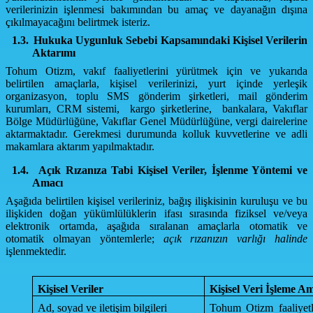
verilerinizin işlenmesi bakımından bu amaç ve dayanağın dışına
çıkılmayacağını belirtmek isteriz.
1.3.
Hukuka Uygunluk Sebebi Kapsamındaki Kişisel Verilerin
Aktarımı
Tohum Otizm, vakıf faaliyetlerini yürütmek için ve yukarıda
belirtilen amaçlarla, kişisel verilerinizi, yurt içinde yerleşik
organizasyon, toplu SMS gönderim şirketleri, mail gönderim
kurumları, CRM sistemi, kargo şirketlerine, bankalara, Vakıflar
Bölge Müdürlüğüne, Vakıflar Genel Müdürlüğüne, vergi dairelerine
aktarmaktadır. Gerekmesi durumunda kolluk kuvvetlerine ve adli
makamlara aktarım yapılmaktadır.
1.4.
Açık Rızanıza Tabi Kişisel Veriler, İşlenme Yöntemi ve
Amacı
Aşağıda belirtilen kişisel verileriniz, bağış ilişkisinin kuruluşu ve bu
ilişkiden doğan yükümlülüklerin ifası sırasında fiziksel ve/veya
elektronik ortamda, aşağıda sıralanan amaçlarla otomatik ve
otomatik olmayan yöntemlerle;
açık rızanızın varlığı halinde
işlenmektedir.
Kişisel Veriler
Kişisel Veri İşleme A
Ad, soyad ve iletişim bilgileri
Tohum Otizm faaliyetle