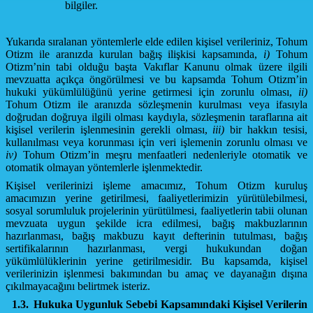
bilgiler.
Yukarıda sıralanan yöntemlerle elde edilen kişisel verileriniz, Tohum
Otizm ile aranızda kurulan bağış ilişkisi kapsamında,
i)
Tohum
Otizm’nin tabi olduğu başta Vakıflar Kanunu olmak üzere ilgili
mevzuatta açıkça öngörülmesi ve bu kapsamda Tohum Otizm’in
hukuki yükümlülüğünü yerine getirmesi için zorunlu olması,
ii)
Tohum Otizm ile aranızda sözleşmenin kurulması veya ifasıyla
doğrudan doğruya ilgili olması kaydıyla, sözleşmenin taraflarına ait
kişisel verilerin işlenmesinin gerekli olması,
iii)
bir hakkın tesisi,
kullanılması veya korunması için veri işlemenin zorunlu olması ve
iv)
Tohum Otizm’in meşru menfaatleri nedenleriyle otomatik ve
otomatik olmayan yöntemlerle işlenmektedir.
Kişisel verilerinizi işleme amacımız, Tohum Otizm kuruluş
amacımızın yerine getirilmesi, faaliyetlerimizin yürütülebilmesi,
sosyal sorumluluk projelerinin yürütülmesi, faaliyetlerin tabii olunan
mevzuata uygun şekilde icra edilmesi, bağış makbuzlarının
hazırlanması, bağış makbuzu kayıt defterinin tutulması, bağış
sertifikalarının hazırlanması, vergi hukukundan doğan
yükümlülüklerinin yerine getirilmesidir. Bu kapsamda, kişisel
verilerinizin işlenmesi bakımından bu amaç ve dayanağın dışına
çıkılmayacağını belirtmek isteriz.
1.3.
Hukuka Uygunluk Sebebi Kapsamındaki Kişisel Verilerin