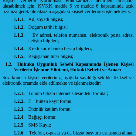
Kişisel Verilerin Korunması Politikamızda belirtilen amaçlara
ulaşabilmek için, KVKK madde 5 ve madde 6 kapsamında açık
rızanıza gerek olmaksızın aşağıdaki kişisel verilerinizi işlemekteyiz:
1.1.1.
Ad, soyadı bilgisi;
1.1.2.
Doğum tarihi bilgisi;
1.1.3.
Ev adresi, telefon numarası, elektronik posta adresi
iletişim bilgileri;
1.1.4.
Kredi kartı/ banka hesap bilgileri;
1.1.5.
Bağışlanan tutar bilgisi;
1.2.
Hukuka Uygunluk Sebebi Kapsamında İşlenen Kişisel
Verilerin İşlenme Yöntemi, Hukuki Sebebi ve Amacı
Söz konusu kişisel verileriniz, aşağıda sayıldığı şekilde fiziksel ve
elektronik ortamda elde edilmekte ve işlenmektedir:
1.2.1.
Tohum Otizm internet sitesindeki formlar;
1.2.2.
E – bülten kayıt formu;
1.2.3.
Etkinlik katılım formu;
1.2.4.
Bağışçı formu;
1.2.5.
SMS Kayıt;
1.2.6.
Telefon, e-posta ya da bizzat başvuru esnasında alınan