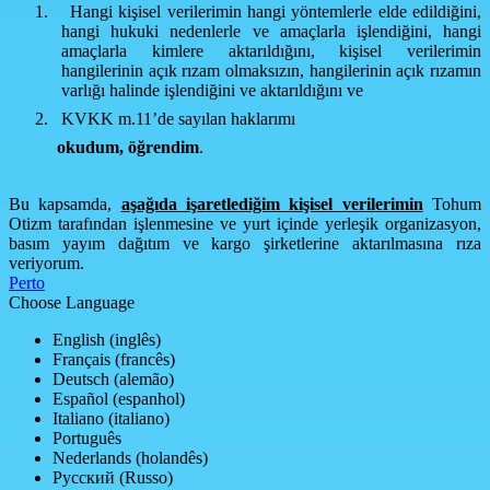
1.
Hangi kişisel verilerimin hangi yöntemlerle elde edildiğini,
hangi hukuki nedenlerle ve amaçlarla işlendiğini, hangi
amaçlarla kimlere aktarıldığını, kişisel verilerimin
hangilerinin açık rızam olmaksızın, hangilerinin açık rızamın
varlığı halinde işlendiğini ve aktarıldığını ve
2.
KVKK m.11’de sayılan haklarımı
okudum,
öğrendim
.
Bu kapsamda,
aşağıda işaretlediğim kişisel verilerimin
Tohum
Otizm tarafından işlenmesine ve yurt içinde yerleşik organizasyon,
basım yayım dağıtım ve kargo şirketlerine aktarılmasına rıza
veriyorum.
Perto
Choose Language
English (inglês)
Français (francês)
Deutsch (alemão)
Español (espanhol)
Italiano (italiano)
Português
Nederlands (holandês)
Русский (Russo)