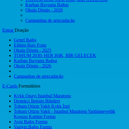
Kurban Bayramı Bağışı
Okula Dönüş - 2026
Campanhas de arrecadação
Entrar
Doação
Genel Bağış
Eğitim Burs Fonu
Okula Dönüş - 2025
TOHUM 2030: HER IŞIK, BİR GELECEK
Kurban Bayramı Bağışı
Okula Dönüş - 2026
Campanhas de arrecadação
E-Cards
Formulários
Kvkk Onayı İstanbul Maratonu
Destekçi İletişim Bilgileri
Tohum Otizm Vakfı Kvkk İzni
Tohum Otizm Vakfı - İstanbul Maratonu Yardımseverlik
Koşusu Katılım Formu
Ayni Bağış Formu
Vasiyet Bağış Formu