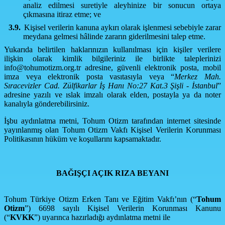
analiz edilmesi suretiyle aleyhinize bir sonucun ortaya
çıkmasına itiraz etme; ve
3.9.
Kişisel verilerin kanuna aykırı olarak işlenmesi sebebiyle zarar
meydana gelmesi hâlinde zararın giderilmesini talep etme.
Yukarıda belirtilen haklarınızın kullanılması için kişiler verilere
ilişkin olarak kimlik bilgileriniz ile birlikte taleplerinizi
info@tohumotizm.org.tr
adresine, güvenli elektronik posta, mobil
imza veya elektronik posta vasıtasıyla veya “
Merkez Mah.
Sıracevizler Cad. Zülfikarlar İş Hanı No:27 Kat.3 Şişli - İstanbul
”
adresine yazılı ve ıslak imzalı olarak elden, postayla ya da noter
kanalıyla gönderebilirsiniz.
İşbu aydınlatma metni, Tohum Otizm tarafından internet sitesinde
yayınlanmış olan Tohum Otizm Vakfı Kişisel Verilerin Korunması
Politikasının hüküm ve koşullarını kapsamaktadır.
BAĞIŞÇI AÇIK RIZA BEYANI
Tohum Türkiye Otizm Erken Tanı ve Eğitim Vakfı’nın (“
Tohum
Otizm
”) 6698 sayılı Kişisel Verilerin Korunması Kanunu
(“
KVKK
”) uyarınca hazırladığı aydınlatma metni ile