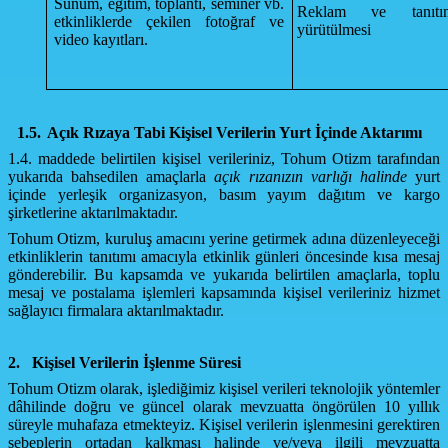
Sunum, eğitim, toplantı, seminer vb.
Reklam ve tanıtım 
etkinliklerde çekilen fotoğraf ve
yürütülmesi
video kayıtları.
1.5.
Açık Rızaya Tabi Kişisel Verilerin Yurt İçinde Aktarımı
1.4. maddede belirtilen kişisel verileriniz, Tohum Otizm tarafından
yukarıda bahsedilen amaçlarla
açık rızanızın varlığı halinde
yurt
içinde yerleşik organizasyon, basım yayım dağıtım ve kargo
şirketlerine aktarılmaktadır.
Tohum Otizm, kuruluş amacını yerine getirmek adına düzenleyeceği
etkinliklerin tanıtımı amacıyla etkinlik günleri öncesinde kısa mesaj
gönderebilir. Bu kapsamda ve yukarıda belirtilen amaçlarla, toplu
mesaj ve postalama işlemleri kapsamında kişisel verileriniz hizmet
sağlayıcı firmalara aktarılmaktadır.
2.
Kişisel Verilerin İşlenme Süresi
Tohum Otizm olarak,
işlediğimiz kişisel verileri teknolojik yöntemler
dâhilinde doğru ve güncel olarak mevzuatta öngörülen 10 yıllık
süreyle muhafaza etmekteyiz. Kişisel verilerin işlenmesini gerektiren
sebeplerin ortadan kalkması halinde ve/veya ilgili mevzuatta