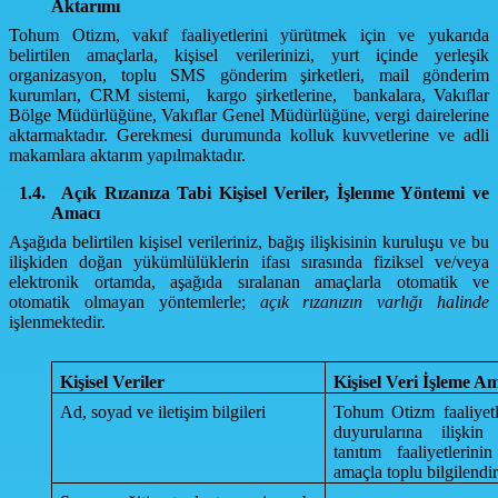
Aktarımı
Tohum Otizm, vakıf faaliyetlerini yürütmek için ve yukarıda
belirtilen amaçlarla, kişisel verilerinizi, yurt içinde yerleşik
organizasyon, toplu SMS gönderim şirketleri, mail gönderim
kurumları, CRM sistemi, kargo şirketlerine, bankalara, Vakıflar
Bölge Müdürlüğüne, Vakıflar Genel Müdürlüğüne, vergi dairelerine
aktarmaktadır. Gerekmesi durumunda kolluk kuvvetlerine ve adli
makamlara aktarım yapılmaktadır.
1.4.
Açık Rızanıza Tabi Kişisel Veriler, İşlenme Yöntemi ve
Amacı
Aşağıda belirtilen kişisel verileriniz, bağış ilişkisinin kuruluşu ve bu
ilişkiden doğan yükümlülüklerin ifası sırasında fiziksel ve/veya
elektronik ortamda, aşağıda sıralanan amaçlarla otomatik ve
otomatik olmayan yöntemlerle;
açık rızanızın varlığı halinde
işlenmektedir.
Kişisel Veriler
Kişisel Veri İşleme A
Ad, soyad ve iletişim bilgileri
Tohum Otizm faaliyetle
duyurularına ilişkin
tanıtım faaliyetlerin
amaçla toplu bilgilendi