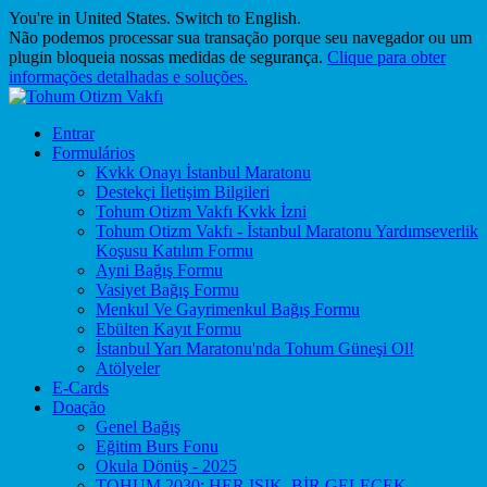
You're in United States.
Switch to English
.
Não podemos processar sua transação porque seu navegador ou um
plugin bloqueia nossas medidas de segurança.
Clique para obter
informações detalhadas e soluções.
Entrar
Formulários
Kvkk Onayı İstanbul Maratonu
Destekçi İletişim Bilgileri
Tohum Otizm Vakfı Kvkk İzni
Tohum Otizm Vakfı - İstanbul Maratonu Yardımseverlik
Koşusu Katılım Formu
Ayni Bağış Formu
Vasiyet Bağış Formu
Menkul Ve Gayrimenkul Bağış Formu
Ebülten Kayıt Formu
İstanbul Yarı Maratonu'nda Tohum Güneşi Ol!
Atölyeler
E-Cards
Doação
Genel Bağış
Eğitim Burs Fonu
Okula Dönüş - 2025
TOHUM 2030: HER IŞIK, BİR GELECEK