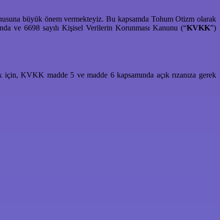
esi konusuna büyük önem vermekteyiz. Bu kapsamda Tohum Otizm olarak
nusunda ve 6698 sayılı Kişisel Verilerin Korunması Kanunu (“
KVKK
”)
mek için, KVKK madde 5 ve madde 6 kapsamında açık rızanıza gerek