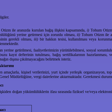
lgiler.
m Otizm ile aranızda kurulan bağış ilişkisi kapsamında,
i)
Tohum Otizm’n
ülüğünü yerine getirmesi için zorunlu olması,
ii)
Tohum Otizm ile ar
esinin gerekli olması,
iii)
bir hakkın tesisi, kullanılması veya korunma
lenmektedir.
yerine getirilmesi, faaliyetlerimizin yürütülebilmesi, sosyal sorumlul
buzu kayıt defterinin tutulması, bağış sertifikalarının hazırlanması,
ağın dışına çıkılmayacağını belirtmek isteriz.
Aktarımı
en amaçlarla, kişisel verilerinizi, yurt içinde yerleşik organizasyon,
r Genel Müdürlüğüne, vergi dairelerine aktarmaktadır. Gerekmesi durum
cı
bu ilişkiden doğan yükümlülüklerin ifası sırasında fiziksel ve/veya elekt
macı