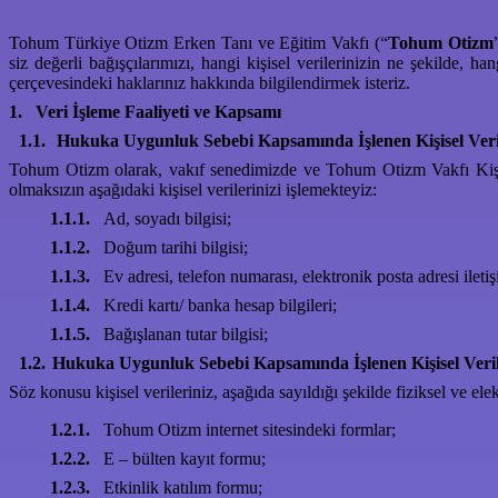
Tohum Türkiye Otizm Erken Tanı ve Eğitim Vakfı (“
Tohum Otizm
siz değerli bağışçılarımızı, hangi kişisel verilerinizin ne şekilde, 
çerçevesindeki haklarınız hakkında bilgilendirmek isteriz.
1.
Veri İşleme Faaliyeti ve Kapsamı
1.1.
Hukuka Uygunluk Sebebi Kapsamında İşlenen Kişisel Veri
Tohum Otizm olarak, vakıf senedimizde ve Tohum Otizm Vakfı Kişi
olmaksızın aşağıdaki kişisel verilerinizi işlemekteyiz:
1.1.1.
Ad, soyadı bilgisi;
1.1.2.
Doğum tarihi bilgisi;
1.1.3.
Ev adresi, telefon numarası, elektronik posta adresi iletişi
1.1.4.
Kredi kartı/ banka hesap bilgileri;
1.1.5.
Bağışlanan tutar bilgisi;
1.2.
Hukuka Uygunluk Sebebi Kapsamında İşlenen Kişisel Veri
Söz konusu kişisel verileriniz, aşağıda sayıldığı şekilde fiziksel ve e
1.2.1.
Tohum Otizm internet sitesindeki formlar;
1.2.2.
E – bülten kayıt formu;
1.2.3.
Etkinlik katılım formu;