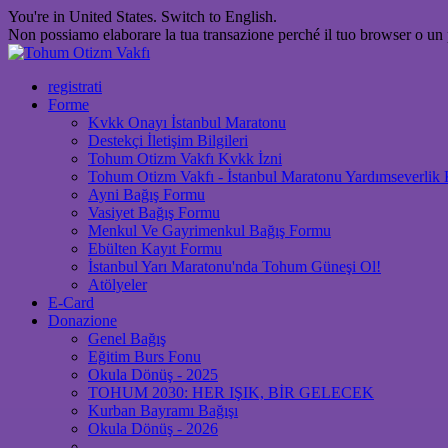
You're in United States.
Switch to English
.
Non possiamo elaborare la tua transazione perché il tuo browser o un 
registrati
Forme
Kvkk Onayı İstanbul Maratonu
Destekçi İletişim Bilgileri
Tohum Otizm Vakfı Kvkk İzni
Tohum Otizm Vakfı - İstanbul Maratonu Yardımseverlik
Ayni Bağış Formu
Vasiyet Bağış Formu
Menkul Ve Gayrimenkul Bağış Formu
Ebülten Kayıt Formu
İstanbul Yarı Maratonu'nda Tohum Güneşi Ol!
Atölyeler
E-Card
Donazione
Genel Bağış
Eğitim Burs Fonu
Okula Dönüş - 2025
TOHUM 2030: HER IŞIK, BİR GELECEK
Kurban Bayramı Bağışı
Okula Dönüş - 2026