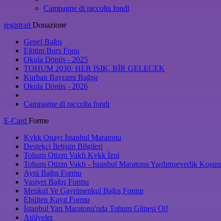
Campagne di raccolta fondi
registrati
Donazione
Genel Bağış
Eğitim Burs Fonu
Okula Dönüş - 2025
TOHUM 2030: HER IŞIK, BİR GELECEK
Kurban Bayramı Bağışı
Okula Dönüş - 2026
Campagne di raccolta fondi
E-Card
Forme
Kvkk Onayı İstanbul Maratonu
Destekçi İletişim Bilgileri
Tohum Otizm Vakfı Kvkk İzni
Tohum Otizm Vakfı - İstanbul Maratonu Yardımseverlik Koşus
Ayni Bağış Formu
Vasiyet Bağış Formu
Menkul Ve Gayrimenkul Bağış Formu
Ebülten Kayıt Formu
İstanbul Yarı Maratonu'nda Tohum Güneşi Ol!
Atölyeler