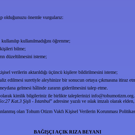
hip olduğunuzu önemle vurgularız:
 kullanılıp kullanılmadığını öğrenme;
kişileri bilme;
rın düzeltilmesini isteme;
isel verilerin aktarıldığı üçüncü kişilere bildirilmesini isteme;
naliz edilmesi suretiyle aleyhinize bir sonucun ortaya çıkmasına itiraz et
 meydana gelmesi hâlinde zararın giderilmesini talep etme.
olarak kimlik bilgileriniz ile birlikte taleplerinizi
info@tohumotizm.org.
o:27 Kat.3 Şişli - İstanbul
” adresine yazılı ve ıslak imzalı olarak elden
yınlanmış olan Tohum Otizm Vakfı Kişisel Verilerin Korunması Politika
BAĞIŞÇI AÇIK RIZA BEYANI