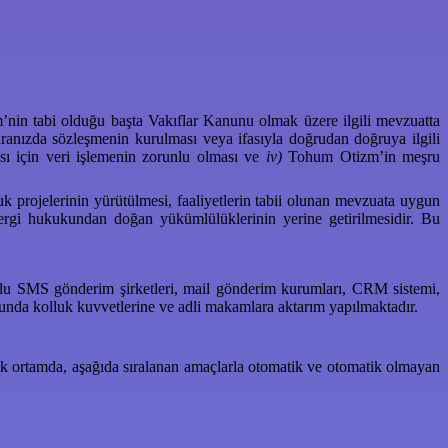
in tabi olduğu başta Vakıflar Kanunu olmak üzere ilgili mevzuatta
anızda sözleşmenin kurulması veya ifasıyla doğrudan doğruya ilgili
sı için veri işlemenin zorunlu olması ve
iv)
Tohum Otizm’in meşru
uk projelerinin yürütülmesi, faaliyetlerin tabii olunan mevzuata uygun
 vergi hukukundan doğan yükümlülüklerinin yerine getirilmesidir. Bu
 toplu SMS gönderim şirketleri, mail gönderim kurumları, CRM sistemi,
unda kolluk kuvvetlerine ve adli makamlara aktarım yapılmaktadır.
ronik ortamda, aşağıda sıralanan amaçlarla otomatik ve otomatik olmayan