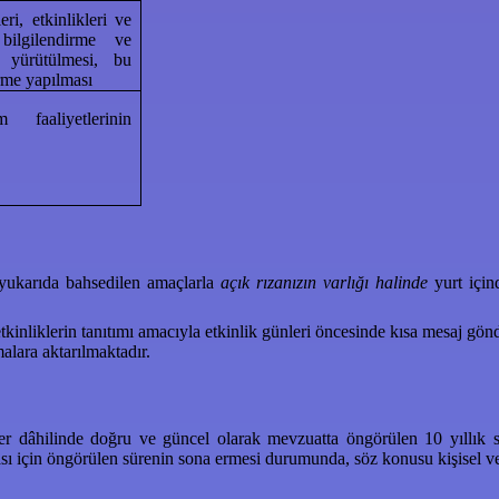
ri, etkinlikleri ve
 bilgilendirme ve
in yürütülmesi, bu
rme yapılması
faaliyetlerinin
n yukarıda bahsedilen amaçlarla
açık rızanızın varlığı halinde
yurt için
nliklerin tanıtımı amacıyla etkinlik günleri öncesinde kısa mesaj gönd
malara aktarılmaktadır.
mler dâhilinde doğru ve güncel olarak mevzuatta öngörülen 10 yıllık s
sı için öngörülen sürenin sona ermesi durumunda, söz konusu kişisel ver