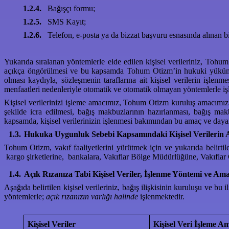
1.2.4.
Bağışçı formu;
1.2.5.
SMS Kayıt;
1.2.6.
Telefon, e-posta ya da bizzat başvuru esnasında alınan bi
Yukarıda sıralanan yöntemlerle elde edilen kişisel verileriniz, Tohu
açıkça öngörülmesi ve bu kapsamda Tohum Otizm’in hukuki yüküml
olması kaydıyla, sözleşmenin taraflarına ait kişisel verilerin işlenm
menfaatleri nedenleriyle otomatik ve otomatik olmayan yöntemlerle iş
Kişisel verilerinizi işleme amacımız, Tohum Otizm kuruluş amacımızın 
şekilde icra edilmesi, bağış makbuzlarının hazırlanması, bağış mak
kapsamda, kişisel verilerinizin işlenmesi bakımından bu amaç ve dayan
1.3.
Hukuka Uygunluk Sebebi Kapsamındaki Kişisel Verilerin 
Tohum Otizm, vakıf faaliyetlerini yürütmek için ve yukarıda belirtil
kargo şirketlerine, bankalara, Vakıflar Bölge Müdürlüğüne, Vakıfla
1.4.
Açık Rızanıza Tabi Kişisel Veriler, İşlenme Yöntemi ve Ama
Aşağıda belirtilen kişisel verileriniz, bağış ilişkisinin kuruluşu ve 
yöntemlerle;
açık rızanızın varlığı halinde
işlenmektedir.
Kişisel Veriler
Kişisel Veri İşleme A