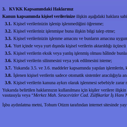
3.
KVKK Kapsamındaki Haklarınız
Kanun kapsamında kişisel verilerinize
ilişkin aşağıdaki haklara sa
3.1.
Kişisel verilerinizin işlenip işlenmediğini öğrenme;
3.2.
Kişisel verileriniz işlenmişse buna ilişkin bilgi talep etme;
3.3.
Kişisel verilerinizin işlenme amacını ve bunların amacına uygun
3.4.
Yurt içinde veya yurt dışında kişisel verilerin aktarıldığı üçüncü 
3.5.
Kişisel verilerin eksik veya yanlış işlenmiş olması hâlinde bunla
3.6.
Kişisel verilerin silinmesini veya yok edilmesini isteme;
3.7.
Yukarıda 3.5. ve 3.6. maddeler kapsamında yapılan işlemlerin, kiş
3.8.
İşlenen kişisel verilerin sadece otomatik sistemler aracılığıyla a
3.9.
Kişisel verilerin kanuna aykırı olarak işlenmesi sebebiyle zarar
Yukarıda belirtilen haklarınızın kullanılması için kişiler verilere ilişkin 
vasıtasıyla veya “
Merkez Mah. Sıracevizler Cad. Zülfikarlar İş Hanı N
İşbu aydınlatma metni, Tohum Otizm tarafından internet sitesinde ya