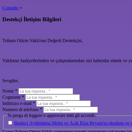
Contatto
×
Destekçi İletişim Bilgileri
Tohum Otizm Vakfı'nın Değerli Destekçisi,
Vakfımız faaliyetlerinden ve çalışmalarından sizi haberdar etmek ve yeni
Sevgiler,
Nome *
Cognome *
Indirizzo e-mail *
Numero di telefono *
Si prega di leggere e approvare tutti gli accordi.
Bagisci Aydinlatma Metni ve Acik Riza Beyanı'nı okudum ve 
Come Tohum Otizm Vakfı, vorremmo tenerti aggiornato sul nostro la