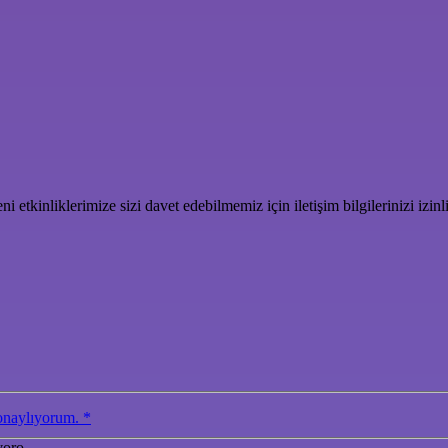
 etkinliklerimize sizi davet edebilmemiz için iletişim bilgilerinizi izinl
onaylıyorum. *
voro.