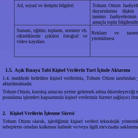
Ad, soyad ve iletişim bilgileri
Tohum Otizm faaliyetle
duyurularına ilişkin
tanıtım faaliyetlerin
amaçla toplu bilgilendi
Sunum, eğitim, toplantı, seminer vb.
Reklam ve tanıtım 
etkinliklerde çekilen fotoğraf ve
yürütülmesi
video kayıtları.
1.5.
Açık Rızaya Tabi Kişisel Verilerin Yurt İçinde Aktarımı
1.4. maddede belirtilen kişisel verileriniz, Tohum Otizm tarafında
aktarılmaktadır.
Tohum Otizm, kuruluş amacını yerine getirmek adına düzenleyeceği etki
postalama işlemleri kapsamında kişisel verileriniz hizmet sağlayıcı fir
2.
Kişisel Verilerin İşlenme Süresi
Tohum Otizm olarak,
işlediğimiz kişisel verileri teknolojik yönte
sebeplerin ortadan kalkması halinde ve/veya ilgili mevzuatta saklanma