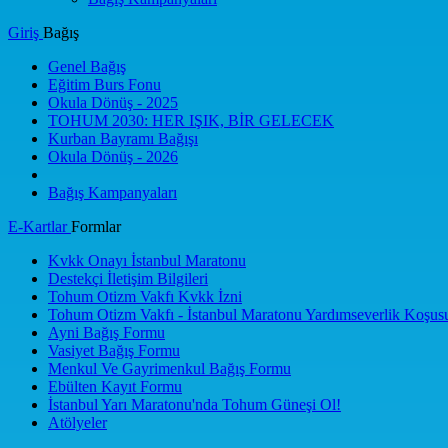
Giriş
Bağış
Genel Bağış
Eğitim Burs Fonu
Okula Dönüş - 2025
TOHUM 2030: HER IŞIK, BİR GELECEK
Kurban Bayramı Bağışı
Okula Dönüş - 2026
Bağış Kampanyaları
E-Kartlar
Formlar
Kvkk Onayı İstanbul Maratonu
Destekçi İletişim Bilgileri
Tohum Otizm Vakfı Kvkk İzni
Tohum Otizm Vakfı - İstanbul Maratonu Yardımseverlik Koşus
Ayni Bağış Formu
Vasiyet Bağış Formu
Menkul Ve Gayrimenkul Bağış Formu
Ebülten Kayıt Formu
İstanbul Yarı Maratonu'nda Tohum Güneşi Ol!
Atölyeler