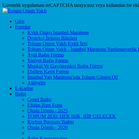
Güvenlik uygulaması reCAPTCHA tarayıcınız veya kullanılan bir eklent
Giriş
Formlar
Kvkk Onayı İstanbul Maratonu
Destekçi İletişim Bilgileri
Tohum Otizm Vakfı Kvkk İzni
Tohum Otizm Vakfı - İstanbul Maratonu Yardımseverlik
Ayni Bağış Formu
Vasiyet Bağış Formu
Menkul Ve Gayrimenkul Bağış Formu
Ebülten Kayıt Formu
İstanbul Yarı Maratonu'nda Tohum Güneşi Ol!
Atölyeler
E-Kartlar
Bağış
Genel Bağış
Eğitim Burs Fonu
Okula Dönüş - 2025
TOHUM 2030: HER IŞIK, BİR GELECEK
Kurban Bayramı Bağışı
Okula Dönüş - 2026
Bağış Kampanyaları