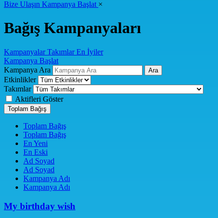
Bize Ulaşın
Kampanya Başlat
×
Bağış Kampanyaları
Kampanyalar
Takımlar
En İyiler
Kampanya Başlat
Kampanya Ara
Ara
Etkinlikler
Takımlar
Aktifleri Göster
Toplam Bağış
Toplam Bağış
Toplam Bağış
En Yeni
En Eski
Ad Soyad
Ad Soyad
Kampanya Adı
Kampanya Adı
My birthday wish