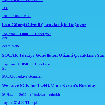
TO
Tohum Otizm Vakfı
Esin Güneşi Otizmli Çocuklar İçin Doğuyor
Toplanan:
61.000 TL
Hedef yok
ZN
Zehra None
SOCAR Türkiye Gönüllüleri Otizmli Çocukların Yan
Toplanan:
45.050 TL
Hedef yok
ST
SOCAR Türkiye Gönülleri
We Love SCK for TOHUM on Kerem's Birthday
03 Haziran 2022 tarihinde sonlandırıldı
Toplam
31.100 TL
toplandı