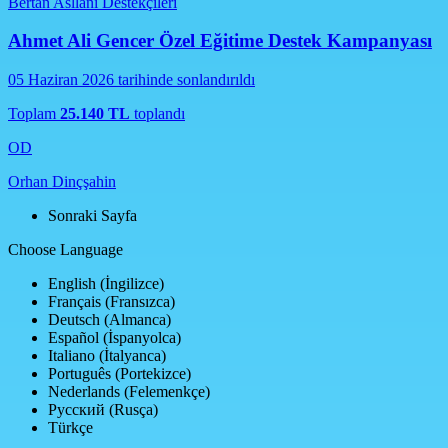
Bertan Asllani Destekçileri
Ahmet Ali Gencer Özel Eğitime Destek Kampanyası
05 Haziran 2026 tarihinde sonlandırıldı
Toplam
25.140 TL
toplandı
OD
Orhan Dinçşahin
Sonraki Sayfa
Choose Language
English (İngilizce)
Français (Fransızca)
Deutsch (Almanca)
Español (İspanyolca)
Italiano (İtalyanca)
Português (Portekizce)
Nederlands (Felemenkçe)
Русский (Rusça)
Türkçe